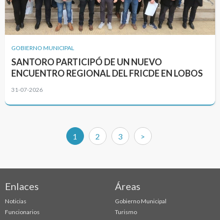
GOBIERNO MUNICIPAL
SANTORO PARTICIPÓ DE UN NUEVO
ENCUENTRO REGIONAL DEL FRICDE EN LOBOS
31-07-2026
(current)
1
2
3
>
Enlaces
Áreas
Noticias
Gobierno Municipal
Funcionarios
Turismo