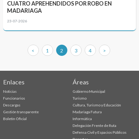
CUATRO APREHENDIDOS POR ROBO EN
MADARIAGA
23-07-2026
(current)
<
1
2
3
4
>
Enlaces
Áreas
Noticias
Gobierno Municipal
Funcionarios
Turismo
Descargas
Cultura, Turismo y Educación
Gestión transparente
Madariaga Futura
Boletín Oficial
Informática
Delegación Frente de Ruta
Defensa Civil y Espacios Públicos