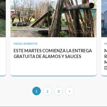
MEDIO AMBIENTE
M
ESTE MARTES COMIENZA LA ENTREGA
M
GRATUITA DE ÁLAMOS Y SAUCES
R
M
D
(current)
1
2
3
>