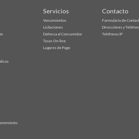
Servicios
Contacto
Vencimientos
Formulario de Contac
Licitaciones
Direcciónes y Teléfon
ón
Defensa al Consumidor
Teléfonos IP
Tasas On-line
Lugares de Pago
blicos
tenimiento