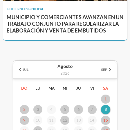
GOBIERNO MUNICIPAL
MUNICIPIO Y COMERCIANTES AVANZAN EN UN
TRABAJO CONJUNTO PARA REGULARIZAR LA
ELABORACIÓN Y VENTA DE EMBUTIDOS
Agosto
JUL
SEP
2026
DO
LU
MA
MI
JU
VI
SA
1
2
3
4
5
6
7
8
9
10
11
12
13
14
15