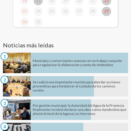
16
17
18
19
20
21
22
23
24
25
26
27
28
29
30
31
Noticias más leídas
1
Municipio y comerciantes avanzan en un trabajo conjunto
para regularizar la elaboración y venta de embutidos
2
Se realizó una importante reunión para abordar acciones
preventivas para fortalecer el cuidado de los caminos
rurales
3
Por gestión municipal, la Autoridad del Agua de la Provincia
finalmente resolvió declarar una obra como clandestina que
afectó el nivel de la laguna Los Horcones
4