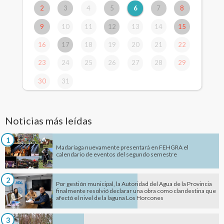
2
3
4
5
6
7
8
9
10
11
12
13
14
15
16
17
18
19
20
21
22
23
24
25
26
27
28
29
30
31
Noticias más leídas
1
Madariaga nuevamente presentará en FEHGRA el
calendario de eventos del segundo semestre
2
Por gestión municipal, la Autoridad del Agua de la Provincia
finalmente resolvió declarar una obra como clandestina que
afectó el nivel de la laguna Los Horcones
3