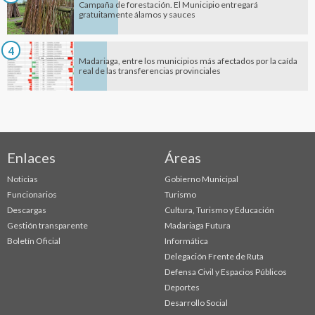
Campaña de forestación. El Municipio entregará
gratuitamente álamos y sauces
4
Madariaga, entre los municipios más afectados por la caída
real de las transferencias provinciales
Enlaces
Áreas
Noticias
Gobierno Municipal
Funcionarios
Turismo
Descargas
Cultura, Turismo y Educación
Gestión transparente
Madariaga Futura
Boletín Oficial
Informática
Delegación Frente de Ruta
Defensa Civil y Espacios Públicos
Deportes
Desarrollo Social