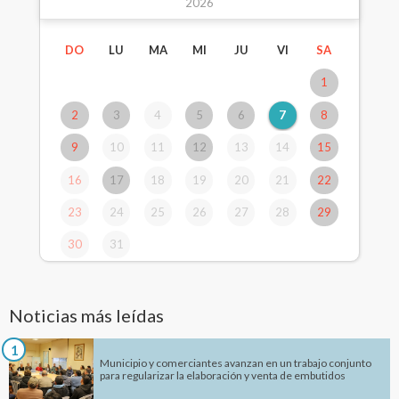
2026
DO
LU
MA
MI
JU
VI
SA
1
2
3
4
5
6
7
8
9
10
11
12
13
14
15
16
17
18
19
20
21
22
23
24
25
26
27
28
29
30
31
Noticias más leídas
1
Municipio y comerciantes avanzan en un trabajo conjunto
para regularizar la elaboración y venta de embutidos