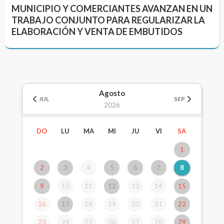
MUNICIPIO Y COMERCIANTES AVANZAN EN UN
TRABAJO CONJUNTO PARA REGULARIZAR LA
ELABORACIÓN Y VENTA DE EMBUTIDOS
Agosto
JUL
SEP
2026
DO
LU
MA
MI
JU
VI
SA
1
2
3
4
5
6
7
8
9
10
11
12
13
14
15
16
17
18
19
20
21
22
23
24
25
26
27
28
29