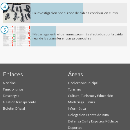
4
La investigación por el robo de cables continúa en curso
5
Madariaga, entre los municipios más afectados por la caída
real de las transferencias provinciales
Enlaces
Áreas
Noticias
Gobierno Municipal
Funcionarios
Turismo
Descargas
Cultura, Turismo y Educación
Gestión transparente
Madariaga Futura
Boletín Oficial
Informática
Delegación Frente de Ruta
Defensa Civil y Espacios Públicos
Deportes