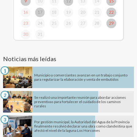
9
10
11
12
13
14
15
16
17
18
19
20
21
22
23
24
25
26
27
28
29
30
31
Noticias más leídas
1
Municipio y comerciantes avanzan en un trabajo conjunto
para regularizar la elaboración y venta de embutidos
2
Se realizó una importante reunión para abordar acciones
preventivas para fortalecer el cuidado de los caminos
rurales
3
Por gestión municipal, la Autoridad del Agua de la Provincia
finalmente resolvió declarar una obra como clandestina que
afectó el nivel de la laguna Los Horcones