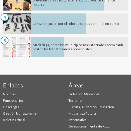
preventivas para fortalecer el cuidado de los caminos
rurales
4
La investigación por el robo de cables continúa en curso
5
Madariaga, entre los municipios más afectados por la caída
real de las transferencias provinciales
Enlaces
Áreas
Noticias
Gobierno Municipal
Funcionarios
Turismo
Descargas
Cultura, Turismo y Educación
Gestión transparente
Madariaga Futura
Boletín Oficial
Informática
Delegación Frente de Ruta