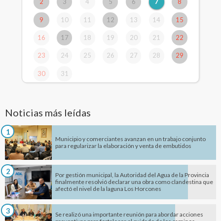
2
3
4
5
6
7
8
9
10
11
12
13
14
15
16
17
18
19
20
21
22
23
24
25
26
27
28
29
30
31
Noticias más leídas
1
Municipio y comerciantes avanzan en un trabajo conjunto
para regularizar la elaboración y venta de embutidos
2
Por gestión municipal, la Autoridad del Agua de la Provincia
finalmente resolvió declarar una obra como clandestina que
afectó el nivel de la laguna Los Horcones
3
Se realizó una importante reunión para abordar acciones