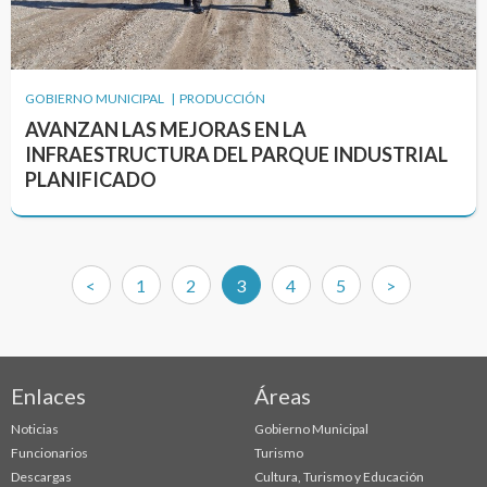
GOBIERNO MUNICIPAL | PRODUCCIÓN
AVANZAN LAS MEJORAS EN LA
INFRAESTRUCTURA DEL PARQUE INDUSTRIAL
PLANIFICADO
(current)
<
1
2
3
4
5
>
Enlaces
Áreas
Noticias
Gobierno Municipal
Funcionarios
Turismo
Descargas
Cultura, Turismo y Educación