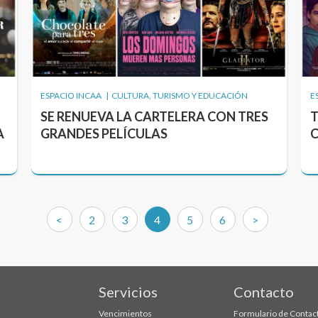
ESPACIO INCAA | CULTURA, TURISMO Y EDUCACIÓN
E
SE RENUEVA LA CARTELERA CON TRES
T
A
GRANDES PELÍCULAS
C
(current)
<
2
3
4
5
6
>
Servicios
Contacto
Vencimientos
Formulario de Contac